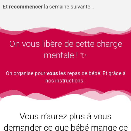
Et
recommencer
la semaine suivante…
On vous libère de cette charge
mentale ! ✨
On organise pour
vous
les repas de bébé. Et grâce à
nos instructions :
Vous n’aurez plus à vous
demander ce que bébé mange ce