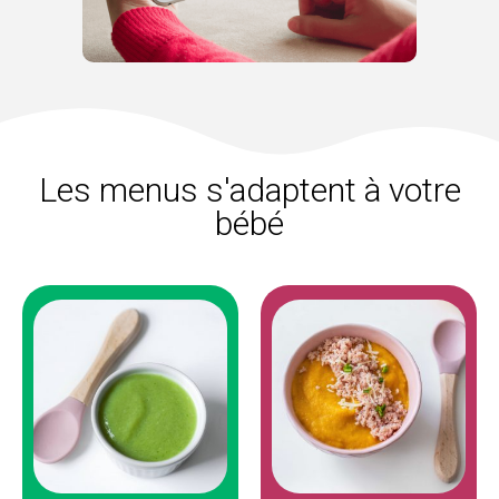
Les menus s'adaptent à votre
bébé
système digestif.
des saveurs s'élargit !
goûts et habituer son
aromatiques...​ La palette
douceur, pour l’éveiller aux
épices et des herbes
très lisse. On y va tout en
sur les goûts avec des
légumes, avec une texture
plus de féculents, on joue
Bébé découvre les
Protéines animales le midi,