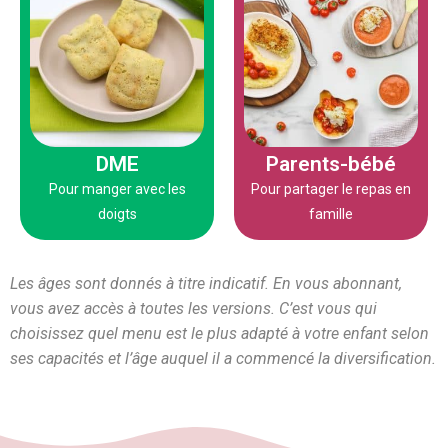
étape de la diversification.
indiquées pour chaque
morceaux.
d’adaptation sont
progressivement les
enfants ! Des propositions
ou ceux qui découvrent
parents, adaptées pour les
food adaptés pour la DME
Des recettes pour les
Des menus 100% finger
semaine
10 plats / semaine
DME
Parents-bébé
5 plats soir /
Pour manger avec les
Pour partager le repas en
doigts
famille
Les âges sont donnés à titre indicatif. En vous abonnant,
vous avez accès à toutes les versions. C’est vous qui
choisissez quel menu est le plus adapté à votre enfant selon
ses capacités et l’âge auquel il a commencé la diversification.