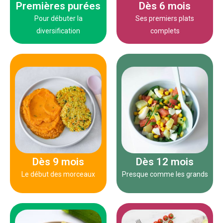
5 plats / semaine
10 plats / semaine
Premières purées
Dès 6 mois
Pour débuter la
Ses premiers plats
diversification
complets
(presque) de tout !​
dents) !​
morceaux, et peut goûter
mastiquer (même sans
apprécier les vrais
apprendre à bébé à
grands. Il commence à
finger foods pour
mange presque comme les
textures différentes et des
encore plus variés. Bébé
On propose encore plus de
Les repas de bébé sont
10 plats / semaine
10 plats / semaine
Dès 9 mois
Dès 12 mois
Le début des morceaux
Presque comme les grands