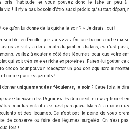
 pris l’habitude, et vous pouvez donc le faire un peu à l’
a vie ! Il n’y a pas besoin d’être aussi précis qu’au tout départ, 
s.
t-ce qu’on lui donne de la quiche le soir ? » Je dirais : oui !
nsemble, en famille, que vous avez fait une bonne quiche maiso
 pas grave s’il y a deux bouts de jambon dedans, ce n’est pas ç
nmoins, veillez à ajouter à côté des légumes, pour que votre e
plat qui soit très salé et riche en protéines. Faites-lui goûter ce
re chose pour pouvoir réadapter un peu son équilibre alimentair
, et même pour les parents !
ui donner
uniquement des féculents, le soir
? Cette fois, je dira
roposez-lui aussi des
légumes
. Evidemment, si exceptionnelle
 pâtes pour les enfants, ce n’est pas grave. Mais à la maison, e
éculents et des légumes. Ce n’est pas la peine de vous prend
ite de conserve ou faire des légumes surgelés. On n’est pas 
aque fois !