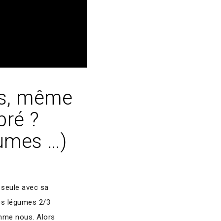
us, même
bré ?
gumes …)
 seule avec sa
les légumes 2/3
omme nous. Alors