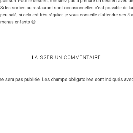
poisson. Pour le dessert, n'hésitez pas à prendre un dessert avec de
Si les sorties au restaurant sont occasionnelles c'est possible de l
peu salé, si cela est très régulier, je vous conseille d'attendre ses 3
menus enfants 😊
LAISSER UN COMMENTAIRE
ne sera pas publiée.
Les champs obligatoires sont indiqués ave