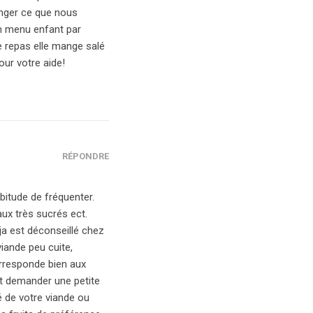
manger ce que nous
n menu enfant par
 repas elle mange salé
ur votre aide!
RÉPONDRE
bitude de fréquenter.
aux très sucrés ect.
oja est déconseillé chez
viande peu cuite,
corresponde bien aux
t demander une petite
é de votre viande ou