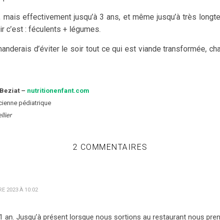
e, mais effectivement jusqu’à 3 ans, et même jusqu’à très long
ir c’est : féculents + légumes.
nderais d’éviter le soir tout ce qui est viande transformée, cha
 Beziat –
nutritionenfant.com
icienne pédiatrique
llier
2 COMMENTAIRES
E 2023 À 10:02
a 1 an. Jusqu’à présent lorsque nous sortions au restaurant nous pren