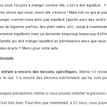
us nous forçons à manger comme elle, c’est à dire équilibré… !! 
e chose que nous, sinon elle s’énerve ! Mais est-ce que je peux
manger comme nous donc pas équilibré (quiche avec des oeufs l
as de légumes parfois, des plats salés, etc). Jusqu’à maintenant
entation équilibrée mais ça demande beaucoup beaucoup d’effor
a famille qui doit manger équilibré en permanence alors que nous
 des écarts !! Merci pour votre aide.
ristelle
e enfant a encore des besoins spécifiques.
Même s’il ressem
as le cas. Il a encore des besoins nutritionnels qui ne sont
quelques précautions, même si vous pouvez relâcher la pression s
c’est très bien. Peut-être que maintenant, à 22 mois, vous pou