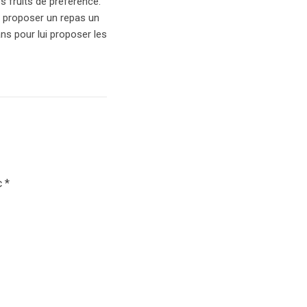
s fruits de préférence.
ui proposer un repas un
 ans pour lui proposer les
c
*