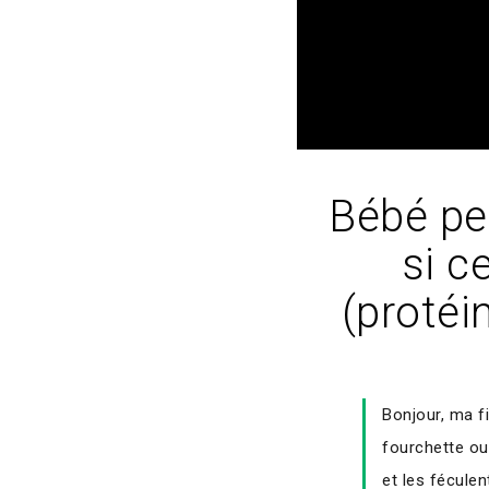
Bébé pe
si c
(protéi
Bonjour, ma f
fourchette ou
et les fécule