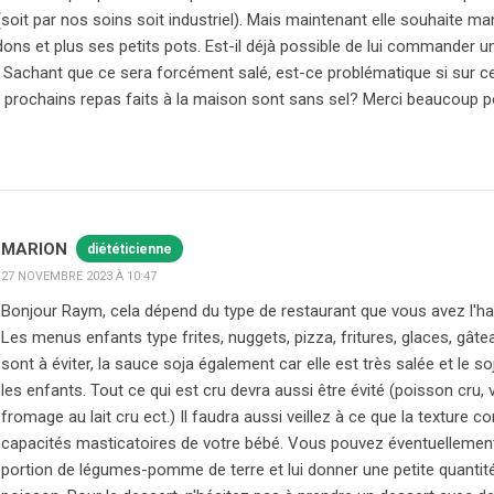
 (soit par nos soins soit industriel). Mais maintenant elle souhaite 
s et plus ses petits pots. Est-il déjà possible de lui commander u
Sachant que ce sera forcément salé, est-ce problématique si sur ce
s prochains repas faits à la maison sont sans sel? Merci beaucoup po
MARION
diététicienne
27 NOVEMBRE 2023 À 10:47
Bonjour Raym, cela dépend du type de restaurant que vous avez l'ha
Les menus enfants type frites, nuggets, pizza, fritures, glaces, gâte
sont à éviter, la sauce soja également car elle est très salée et le s
les enfants. Tout ce qui est cru devra aussi être évité (poisson cru, 
fromage au lait cru ect.) Il faudra aussi veillez à ce que la texture 
capacités masticatoires de votre bébé. Vous pouvez éventuellemen
portion de légumes-pomme de terre et lui donner une petite quantit