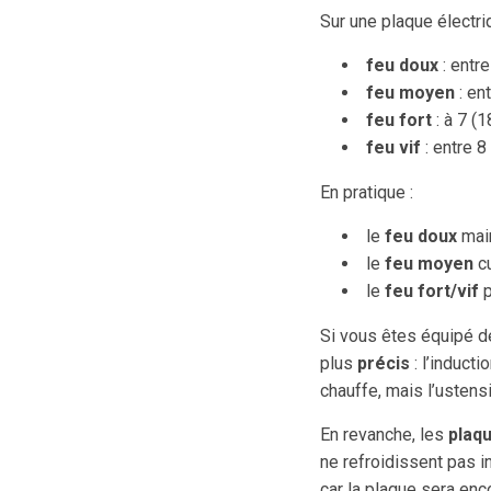
Sur une plaque électri
feu doux
: entr
feu moyen
: en
feu fort
: à 7 (
feu vif
: entre 8
En pratique :
le
feu doux
main
le
feu moyen
cu
le
feu fort/vif
p
Si vous êtes équipé 
plus
précis
: l’induct
chauffe, mais l’ustens
En revanche, les
plaq
ne refroidissent pas 
car la plaque sera enc