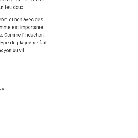
ur feu doux.
ébit, et non avec des
lamme est importante :
e. Comme l’induction,
type de plaque se fait
moyen ou vif.
c
*