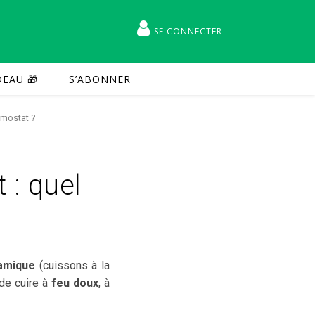
SE CONNECTER
EAU 🎁
S’ABONNER
rmostat ?
 : quel
ramique
(cuissons à la
 de cuire à
feu doux
, à