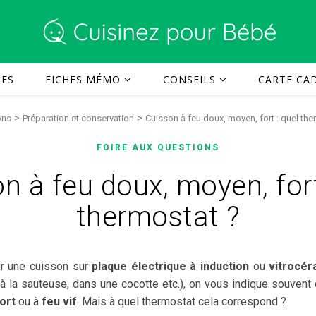
TES
FICHES MÉMO
CONSEILS
CARTE CAD
>
>
ons
Préparation et conservation
Cuisson à feu doux, moyen, fort : quel the
FOIRE AUX QUESTIONS
n à feu doux, moyen, fort
thermostat ?
ur une cuisson sur
plaque électrique à induction
ou
vitrocé
 à la sauteuse, dans une cocotte etc.), on vous indique souvent
ort
ou à
feu vif
. Mais à quel thermostat cela correspond ?