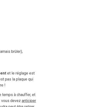
amais brûler),
ent
et le réglage est
st pas la plaque qui
re !
e temps à chauffer, et
x, vous devez
anticiper
dra peut être retirer