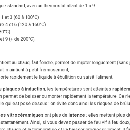
que standard, avec un thermostat allant de 1 à 9 :
e 1 et 3 (60 à 100°C)
tre 4 et 6 (120 à 160°C)
180°C)
 et 9 (+ de 200°C).
tient au chaud, fait fondre, permet de mijoter longuement (sans j
it, maintient à petit frémissement,
orte rapidement le liquide à ébullition ou saisit l’aliment.
de
plaques à induction
, les températures sont atteintes
rapidem
ion permet de baisser ou monter rapidement la température. Ce n’e
ile qui est posé dessus : on évite donc ainsi les risques de brûlu
ues vitrocéramiques
ont plus de
latence
: elles mettent plus d
instantanément. Ainsi, si vous devez passer de feu vif à feu dou
ore chaude et la température et va baisser progressivement. Il fau