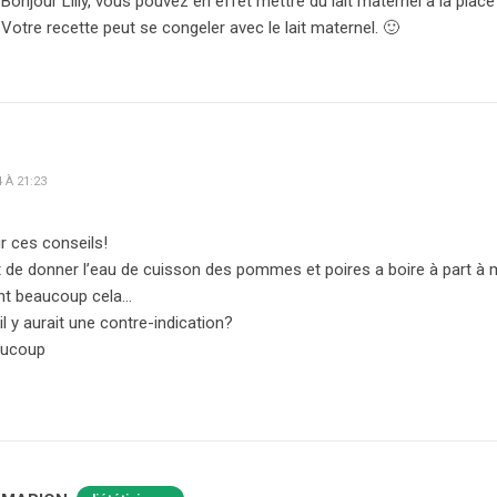
Bonjour Lilly, vous pouvez en effet mettre du lait maternel à la place
Votre recette peut se congeler avec le lait maternel. 🙂
 À 21:23
r ces conseils!
t de donner l’eau de cuisson des pommes et poires a boire à part à 
nt beaucoup cela…
il y aurait une contre-indication?
aucoup