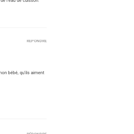
 de l'eau de cuisson.
RÉPONDRE
mon bébé, qu’ils aiment