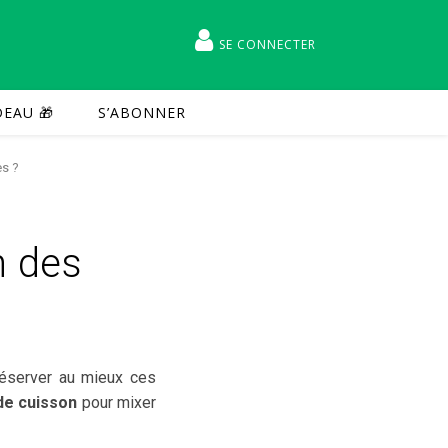
SE CONNECTER
EAU 🎁
S’ABONNER
es ?
n des
réserver au mieux ces
 de cuisson
pour mixer