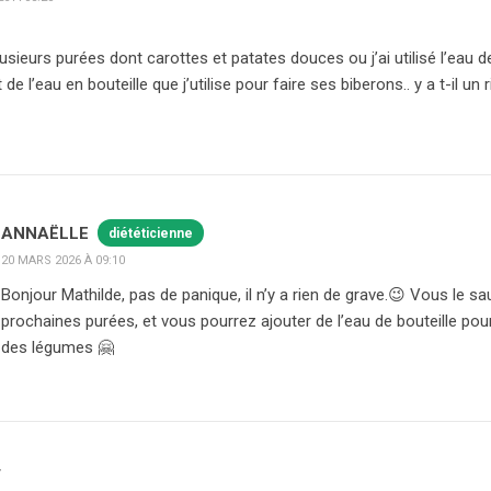
 plusieurs purées dont carottes et patates douces ou j’ai utilisé l’ea
de l’eau en bouteille que j’utilise pour faire ses biberons.. y a t-il un 
ANNAËLLE
diététicienne
20 MARS 2026 À 09:10
Bonjour Mathilde, pas de panique, il n’y a rien de grave.😉 Vous le sa
prochaines purées, et vous pourrez ajouter de l’eau de bouteille po
des légumes 🤗
T