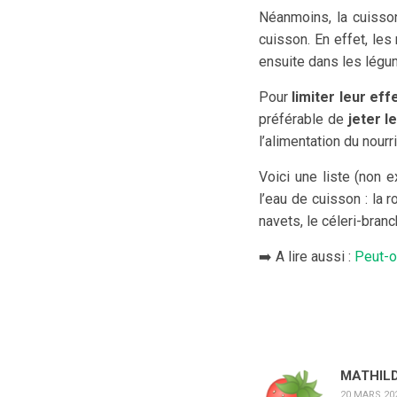
Néanmoins, la cuisso
cuisson. En effet, le
ensuite dans les légum
Pour
limiter leur eff
préférable de
jeter l
l’alimentation du nourr
Voici une liste (non e
l’eau de cuisson : la r
navets, le céleri-bran
➡️ A lire aussi :
Peut-o
MATHIL
20 MARS 202