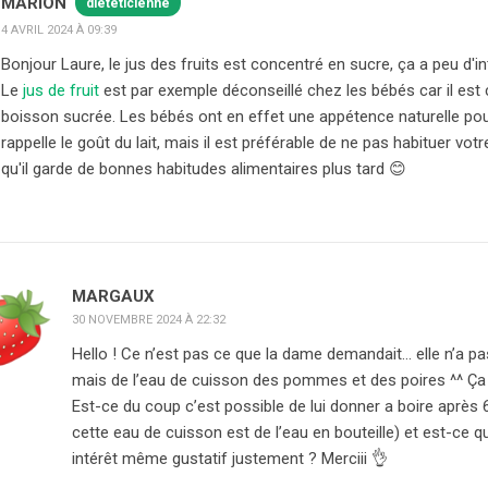
MARION
diététicienne
4 AVRIL 2024 À 09:39
Bonjour Laure, le jus des fruits est concentré en sucre, ça a peu d'i
Le
jus de fruit
est par exemple déconseillé chez les bébés car il e
boisson sucrée. Les bébés ont en effet une appétence naturelle pour
rappelle le goût du lait, mais il est préférable de ne pas habituer vo
qu'il garde de bonnes habitudes alimentaires plus tard 😊
MARGAUX
30 NOVEMBRE 2024 À 22:32
Hello ! Ce n’est pas ce que la dame demandait… elle n’a pas
mais de l’eau de cuisson des pommes et des poires ^^ Ça 
Est-ce du coup c’est possible de lui donner a boire aprè
cette eau de cuisson est de l’eau en bouteille) et est-ce 
intérêt même gustatif justement ? Merciii 👌