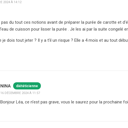
 2024 À 14:12
s pas du tout ces notions avant de préparer la purée de carotte et d’é
sé l’eau de cuisson pour lisser la purée . Je les ai par la suite congelé e
 je dois tout jeter ? Il y a t’il un risque ? Elle a 4 mois et au tout débu
NINA
diététicienne
16 DÉCEMBRE 2024 À 11:57
Bonjour Léa, ce n'est pas grave, vous le saurez pour la prochaine foi