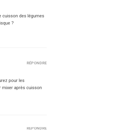
u de cuisson des légumes
risque ?
RÉPONDRE
urez pour les
ur mixer après cuisson
RÉPONDRE