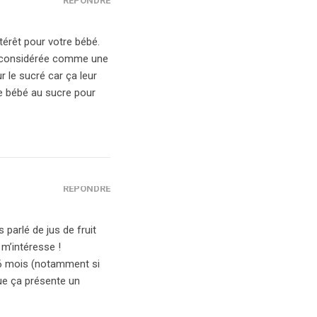
RÉPONDRE
ntérêt pour votre bébé.
st considérée comme une
 le sucré car ça leur
tre bébé au sucre pour
RÉPONDRE
 parlé de jus de fruit
m’intéresse !
s 6 mois (notamment si
que ça présente un