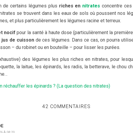
n de certains légumes plus
riches en
nitrates
concentre ces 
s nitrates se trouvent dans les eaux de sols où poussent nos lé
es, et plus particulièrement les légumes racine et terreux.
et nocif
pour la santé à haute dose (particulièrement la première
e jus de cuisson
de ces légumes. Dans ce cas, on pourra utilise
isson – du robinet ou en bouteille – pour lisser les purées.
xhaustive) des légumes les plus riches en nitrates, pour lesque
oquette, la laitue, les épinards, les radis, la betterave, le chou ch
che…
n réchauffer les épinards ? (La question des nitrates)
42 COMMENTAIRES
DE
6 À 08:20