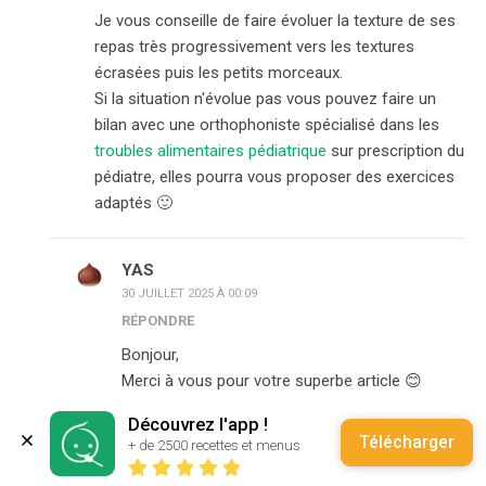
Je vous conseille de faire évoluer la texture de ses
repas très progressivement vers les textures
écrasées puis les petits morceaux.
Si la situation n'évolue pas vous pouvez faire un
bilan avec une orthophoniste spécialisé dans les
troubles alimentaires pédiatrique
sur prescription du
pédiatre, elles pourra vous proposer des exercices
adaptés 🙂
YAS
30 JUILLET 2025 À 00:09
RÉPONDRE
Bonjour,
Merci à vous pour votre superbe article 😊
Je me questionne par rapport à mon bébé de
Découvrez l'app !
Télécharger
+ de 2500 recettes et menus
tout juste 24 mois : elle ne mastique pas ses
aliments. Nous avions remarqué qu’elle faisait