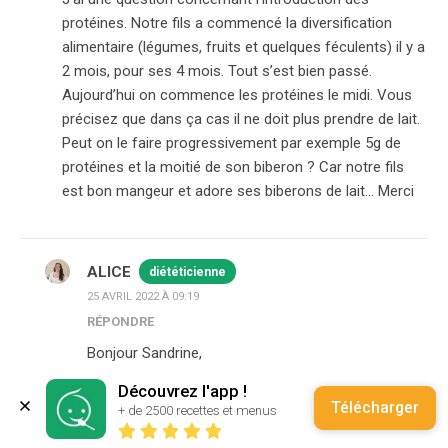
protéines. Notre fils a commencé la diversification
alimentaire (légumes, fruits et quelques féculents) il y a
2 mois, pour ses 4 mois. Tout s’est bien passé.
Aujourd’hui on commence les protéines le midi. Vous
précisez que dans ça cas il ne doit plus prendre de lait.
Peut on le faire progressivement par exemple 5g de
protéines et la moitié de son biberon ? Car notre fils
est bon mangeur et adore ses biberons de lait… Merci
ALICE
diététicienne
25 AVRIL 2022 À 09:19
RÉPONDRE
Bonjour Sandrine,
Oui vous pouvez ! Les informations données dans
Découvrez l'app !
les fiches mémo et articles sont des repères
Télécharger
+ de 2500 recettes et menus
nutritionnels, et non pas des règles ! Il est