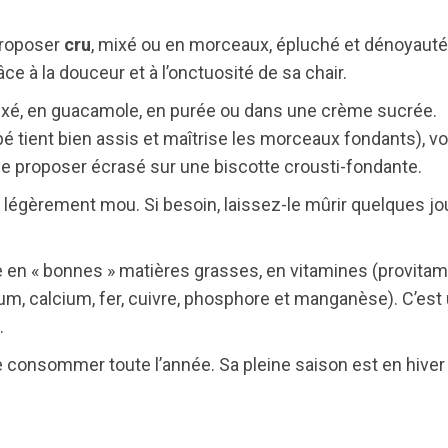
 proposer
cru
, mixé ou en morceaux, épluché et dénoyauté, l
e à la douceur et à l’onctuosité de sa chair.
mixé, en guacamole, en purée ou dans une crème sucrée.
é tient bien assis et maîtrise les morceaux fondants), v
le proposer écrasé sur une biscotte crousti-fondante.
 légèrement mou. Si besoin, laissez-le mûrir quelques j
e en « bonnes » matières grasses, en vitamines (provitamin
 calcium, fer, cuivre, phosphore et manganèse). C’est un
.
 se consommer toute l’année. Sa pleine saison est en hiver