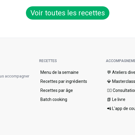
Voir toutes les recettes
RECETTES
ACCOMPAGNEM
Menu de la semaine​
💬 Ateliers div
vous accompagner
Recettes par ingrédients
💎 Masterclas
Recettes par âge
👩‍⚕️ Consultati
Batch cooking
📗 Le livre
📲 L'app de co