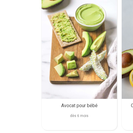
Avocat pour bébé
C
dès 6 mois