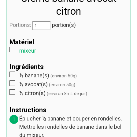
citron
Portions:
portion(s)
Matériel
mixeur
Ingrédients
½
banane(s)
(environ
50
g)
½
avocat(s)
(environ
50
g)
½
citron(s)
(environ
8
mL de jus)
Instructions
Éplucher
½
banane et couper en rondelles.
Mettre les rondelles de banane dans le bol
du mixeur.