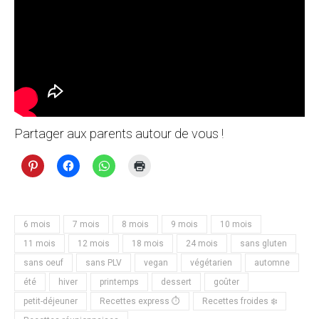
Partager aux parents autour de vous !
6 mois
7 mois
8 mois
9 mois
10 mois
11 mois
12 mois
18 mois
24 mois
sans gluten
sans oeuf
sans PLV
vegan
végétarien
automne
été
hiver
printemps
dessert
goûter
petit-déjeuner
Recettes express ⏱
Recettes froides ❄️