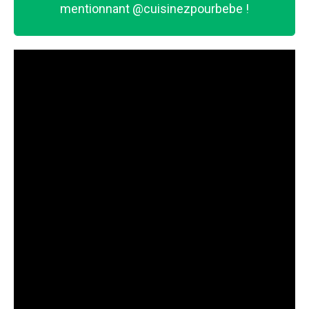
mentionnant
@cuisinezpourbebe
!