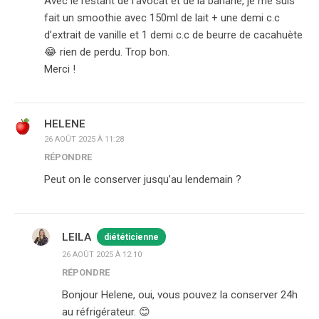
Avec le restant de l’avocat et de la banane, je me suis
fait un smoothie avec 150ml de lait + une demi c.c
d’extrait de vanille et 1 demi c.c de beurre de cacahuète
😂 rien de perdu. Trop bon.
Merci !
HELENE
26 AOÛT 2025 À 11:28
RÉPONDRE
Peut on le conserver jusqu’au lendemain ?
LEILA
diététicienne
26 AOÛT 2025 À 12:10
RÉPONDRE
Bonjour Helene, oui, vous pouvez la conserver 24h
au réfrigérateur. 😊