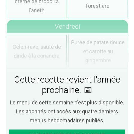
crème de brocoli à
forestière
l'aneth
Vendredi
Purée de patate douce
Céleri-rave, sauté de
et carotte au
dinde à la coriandre
gingembre
Cette recette revient l'année
prochaine. 📅
Le menu de cette semaine n'est plus disponible.
Les abonnés ont accès aux quatre derniers
menus hebdomadaires publiés.