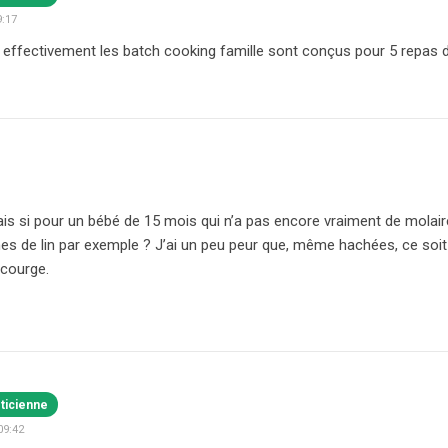
9:17
, effectivement les batch cooking famille sont conçus pour 5 repas d
is si pour un bébé de 15 mois qui n’a pas encore vraiment de molair
es de lin par exemple ? J’ai un peu peur que, même hachées, ce soit u
courge.
éticienne
09:42