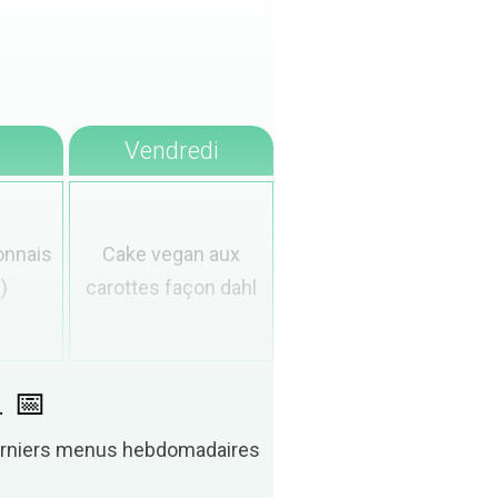
Vendredi
onnais
Cake vegan aux
)
carottes façon dahl
. 📅
derniers menus hebdomadaires