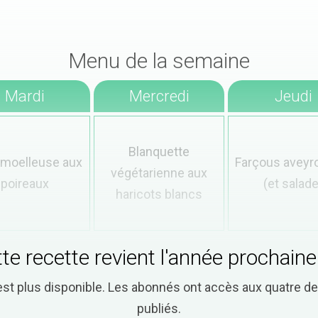
Menu de la semaine
Mardi
Mercredi
Jeudi
Blanquette
 moelleuse aux
Farçous aveyr
végétarienne aux
poireaux
(et salade
haricots blancs
te recette revient l'année prochaine
est plus disponible. Les abonnés ont accès aux quatre 
publiés.