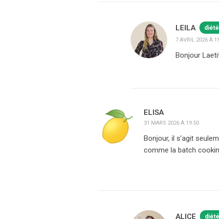
LEILA
diété
7 AVRIL 2026 À 1
Bonjour Laeti
ELISA
31 MARS 2026 À 19:50
Bonjour, il s’agit seule
comme la batch cookin
ALICE
diét