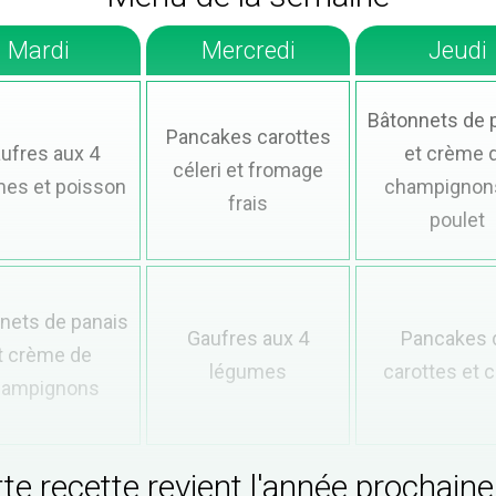
Mardi
Mercredi
Jeudi
Bâtonnets de 
Pancakes carottes
ufres aux 4
et crème 
céleri et fromage
es et poisson
champignon
frais
poulet
nets de panais
Gaufres aux 4
Pancakes 
t crème de
légumes
carottes et c
hampignons
te recette revient l'année prochaine