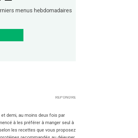
derniers menus hebdomadaires
RÉPONDRE
et demi, au moins deux fois par
mencé à les préférer à manger seul à
d selon les recettes que vous proposez
e protéines recommandés au déjeuner.