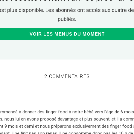
est plus disponible. Les abonnés ont accès aux quatre 
publiés.
VOIR LES MENUS DU MOMENT
2 COMMENTAIRES
mmencé à donner des finger food à notre bébé vers l’âge de 6 mois 
s, nous lui en avons proposé davantage et plus souvent, et il a com
enant 9 mois et demi et nous préparons exclusivement des finger foo
ant, il ne finit pas son repas. Il ne consomme donc pas les 10 g d