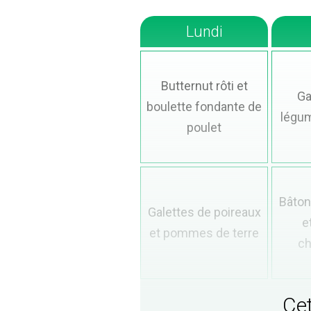
Lundi
Butternut rôti et
Ga
boulette fondante de
légum
poulet
Bâton
Galettes de poireaux
e
et pommes de terre
c
Cet