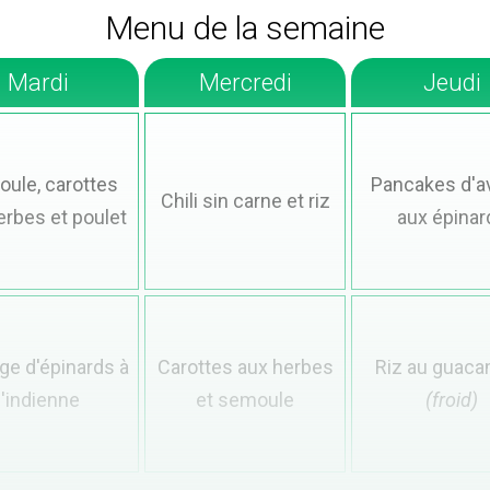
Menu de la semaine
Mardi
Mercredi
Jeudi
ule, carottes
Pancakes d'a
Chili sin carne et riz
erbes et poulet
aux épinar
ge d'épinards à
Carottes aux herbes
Riz au guaca
l'indienne
et semoule
(froid)