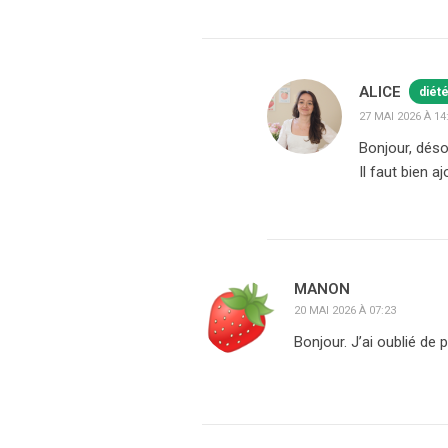
ALICE
diét
27 MAI 2026 À 14
Bonjour, désol
Il faut bien a
MANON
20 MAI 2026 À 07:23
Bonjour. J’ai oublié de