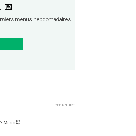
. 📅
derniers menus hebdomadaires
RÉPONDRE
 ? Merci 😇