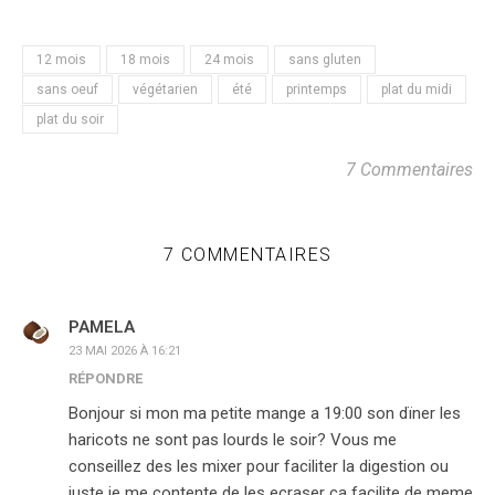
12 mois
18 mois
24 mois
sans gluten
sans oeuf
végétarien
été
printemps
plat du midi
plat du soir
7 Commentaires
7 COMMENTAIRES
PAMELA
23 MAI 2026 À 16:21
RÉPONDRE
Bonjour si mon ma petite mange a 19:00 son dïner les
haricots ne sont pas lourds le soir? Vous me
conseillez des les mixer pour faciliter la digestion ou
juste je me contente de les ecraser ca facilite de meme