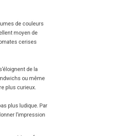
légumes de couleurs
cellent moyen de
 tomates cerises
’éloignent de la
-sandwichs ou même
re plus curieux.
pas plus ludique. Par
donner l’impression