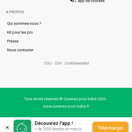
📲 L'app de courses
A PROPOS
Qui sommes-nous ?
Kit pour les pro
Presse
Nous contacter
CGU
CGV
Confidentialité
Tous droits réservés © Cuisinez pour bébé 2026 -
www.cuisinez‑pour‑bebe.fr
Découvrez l'app !
Télécharger
+ de 2500 recettes et menus