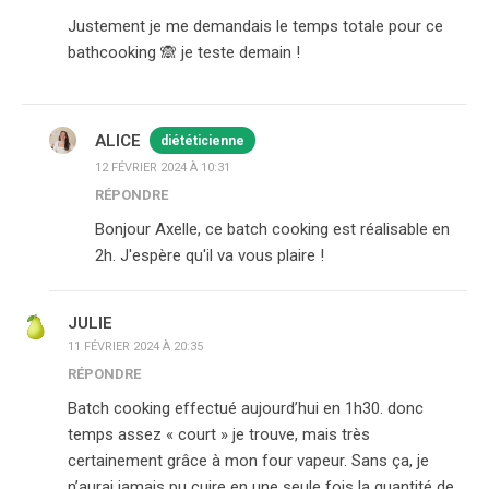
Justement je me demandais le temps totale pour ce
bathcooking 🙈 je teste demain !
ALICE
diététicienne
12 FÉVRIER 2024 À 10:31
RÉPONDRE
Bonjour Axelle, ce batch cooking est réalisable en
2h. J'espère qu'il va vous plaire !
JULIE
11 FÉVRIER 2024 À 20:35
RÉPONDRE
Batch cooking effectué aujourd’hui en 1h30. donc
temps assez « court » je trouve, mais très
certainement grâce à mon four vapeur. Sans ça, je
n’aurai jamais pu cuire en une seule fois la quantité de