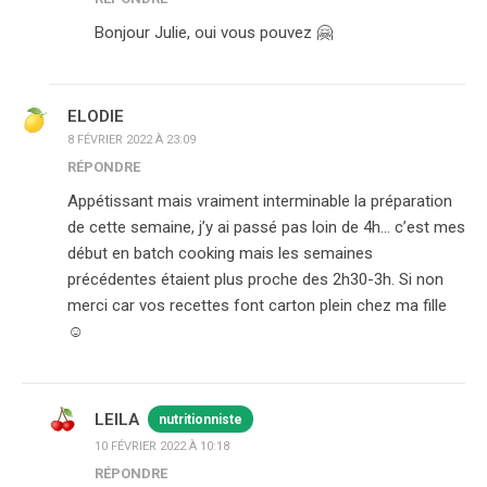
Bonjour Julie, oui vous pouvez 🤗
ELODIE
8 FÉVRIER 2022 À 23:09
RÉPONDRE
Appétissant mais vraiment interminable la préparation
de cette semaine, j’y ai passé pas loin de 4h… c’est mes
début en batch cooking mais les semaines
précédentes étaient plus proche des 2h30-3h. Si non
merci car vos recettes font carton plein chez ma fille
☺️
LEILA
nutritionniste
10 FÉVRIER 2022 À 10:18
RÉPONDRE