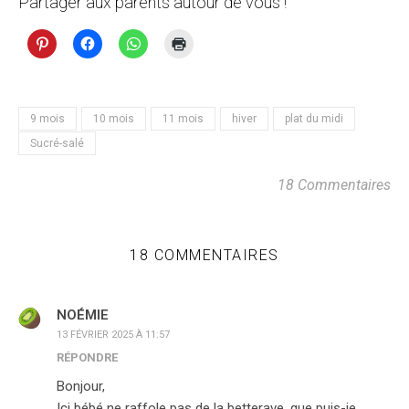
Partager aux parents autour de vous !
9 mois
10 mois
11 mois
hiver
plat du midi
Sucré-salé
18 Commentaires
18 COMMENTAIRES
NOÉMIE
13 FÉVRIER 2025 À 11:57
RÉPONDRE
Bonjour,
Ici bébé ne raffole pas de la betterave, que puis-je