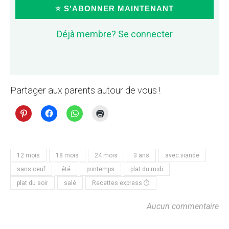
⭐ S'ABONNER MAINTENANT
Déjà membre? Se connecter
Partager aux parents autour de vous !
12 mois
18 mois
24 mois
3 ans
avec viande
sans oeuf
été
printemps
plat du midi
plat du soir
salé
Recettes express ⏱
Aucun commentaire