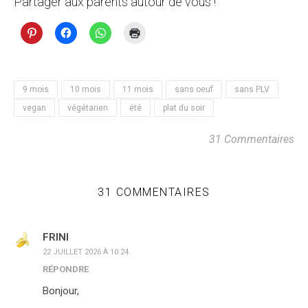
Partager aux parents autour de vous !
9 mois
10 mois
11 mois
sans oeuf
sans PLV
vegan
végétarien
été
plat du soir
31 Commentaires
31 COMMENTAIRES
FRINI
22 JUILLET 2026 À 10:24
RÉPONDRE
Bonjour,