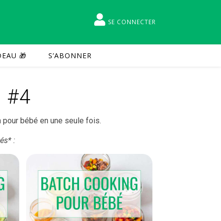
SE CONNECTER
EAU 🎁
S’ABONNER
l #4
n pour bébé en une seule fois.
és* :