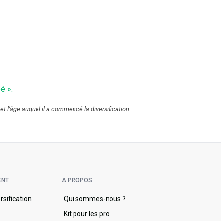
é ».
 et l’âge auquel il a commencé la diversification.
ENT
A PROPOS
ersification
Qui sommes-nous ?
s
Kit pour les pro