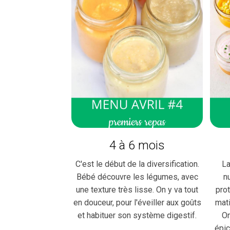
4 à 6 mois
C'est le début de la diversification.
La
Bébé découvre les légumes, avec
n
une texture très lisse. On y va tout
pro
en douceur, pour l'éveiller aux goûts
mat
et habituer son système digestif.
On
épic