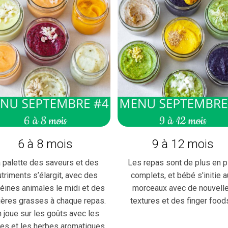
6 à 8 mois
9 à 12 mois
 palette des saveurs et des
Les repas sont de plus en p
utriments s’élargit, avec des
complets, et bébé s'initie a
téines animales le midi et des
morceaux avec de nouvell
ières grasses à chaque repas.
textures et des finger food
 joue sur les goûts avec les
es et les herbes aromatiques.