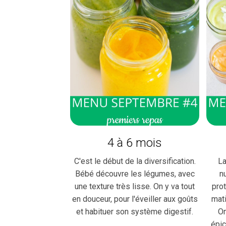
4 à 6 mois
C'est le début de la diversification.
La
Bébé découvre les légumes, avec
n
une texture très lisse. On y va tout
pro
en douceur, pour l'éveiller aux goûts
mat
et habituer son système digestif.
On
épic