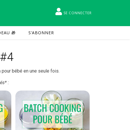
SE CONNECTER
EAU 🎁
S’ABONNER
 #4
n pour bébé en une seule fois.
és* :