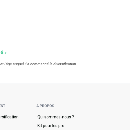
é ».
 et l’âge auquel il a commencé la diversification.
ENT
A PROPOS
ersification
Qui sommes-nous ?
s
Kit pour les pro