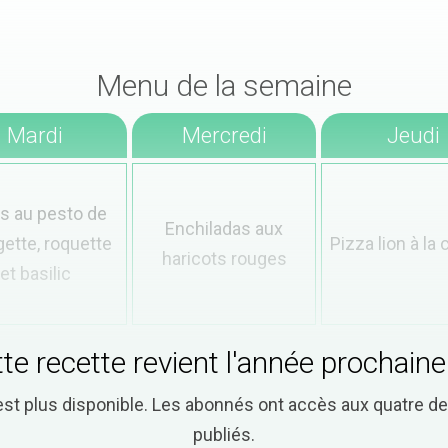
Menu de la semaine
Mardi
Mercredi
Jeudi
s au pesto de
Enchiladas aux
ette, roquette
Pizza lion à la 
haricots rouges
et basilic
te recette revient l'année prochaine
est plus disponible. Les abonnés ont accès aux quatre 
publiés.