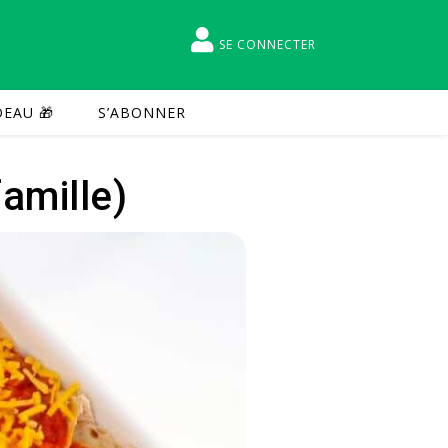
SE CONNECTER
EAU 🎁
S’ABONNER
amille)