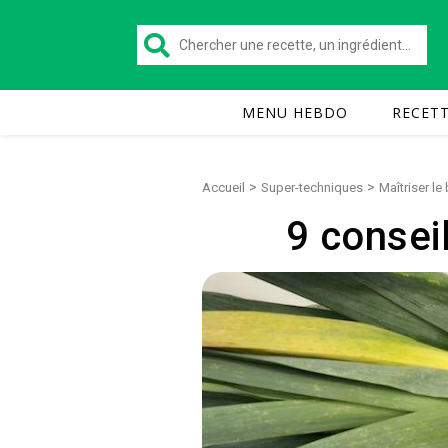
MENU HEBDO
RECET
>
>
Accueil
Super-techniques
Maîtriser l
9 consei