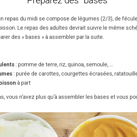
Préparez des "bases"
 un repas du midi se compose de légumes (2/3), de fécule
oisson. Le repas des adultes devrait suivre le même sché
arer des « bases » à assembler par la suite.
ulents
: pomme de terre, riz, quinoa, semoule, …
gumes
: purée de carottes, courgettes écrasées, ratatouille
poisson
à part
, vous n’avez plus qu’à assembler les bases et vous pou