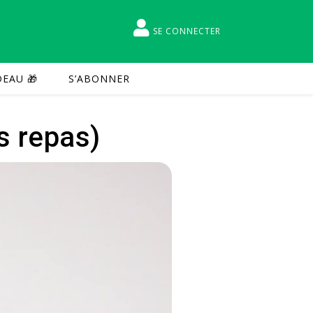
SE CONNECTER
EAU 🎁
S’ABONNER
s repas)