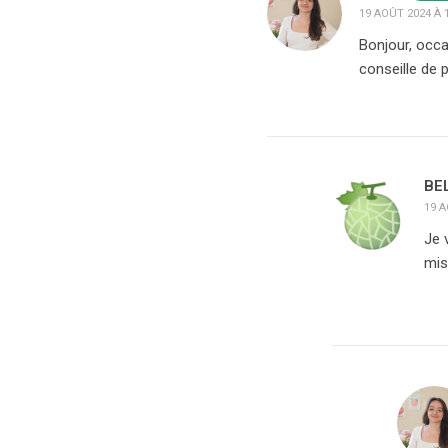
19 AOÛT 2024 À 
Bonjour, occa
conseille de p
BE
19 A
Je 
mis