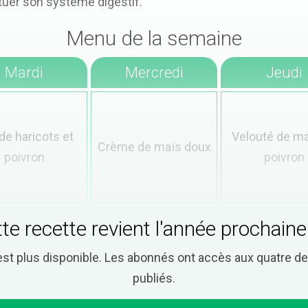
ituer son système digestif.
Menu de la semaine
Mardi
Mercredi
Jeudi
de haricots et
Velouté de ma
Crème de maïs doux
poivron
poivron
te recette revient l'année prochaine
est plus disponible. Les abonnés ont accès aux quatre 
publiés.