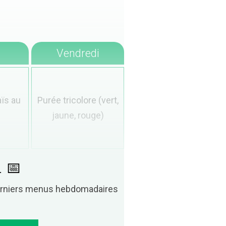
Vendredi
ïs au
Purée tricolore (vert,
jaune, rouge)
. 📅
derniers menus hebdomadaires