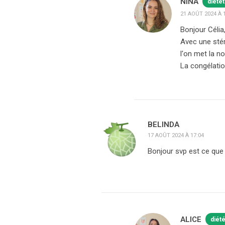
NINA
diété
21 AOÛT 2024 À 
Bonjour Célia
Avec une stér
l'on met la no
La congélation
BELINDA
17 AOÛT 2024 À 17:04
Bonjour svp est ce que 
ALICE
diét