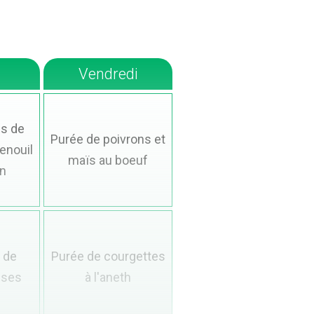
Vendredi
s de
Purée de poivrons et
fenouil
maïs​ au boeuf
n
 de
Purée de courgettes
ises
à l'aneth