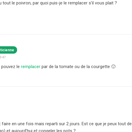
out le poivron, par quoi puis-je le remplacer s’il vous plait ?
éticienne
9:47
s pouvez le
remplacer
par de la tomate ou de la courgette 🙂
ut faire en une fois mais reparti sur 2 jours. Est ce que je peux tout
igo) et aujourd’hui et congeler les pots ?