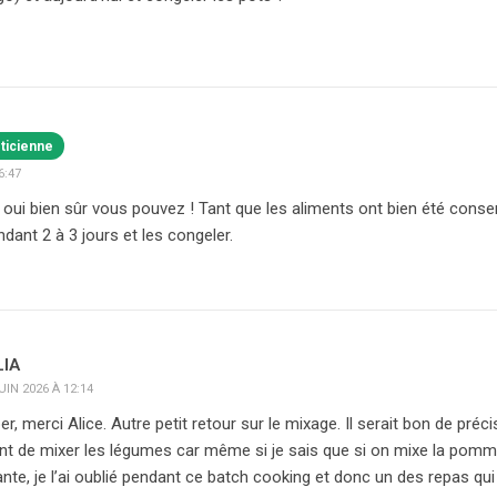
éticienne
6:47
, oui bien sûr vous pouvez ! Tant que les aliments ont bien été conse
dant 2 à 3 jours et les congeler.
LIA
UIN 2026 À 12:14
er, merci Alice. Autre petit retour sur le mixage. Il serait bon de pré
nt de mixer les légumes car même si je sais que si on mixe la pomme
ante, je l’ai oublié pendant ce batch cooking et donc un des repas q