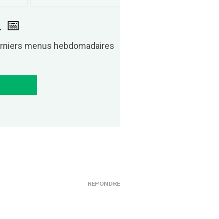
. 📅
derniers menus hebdomadaires
RÉPONDRE