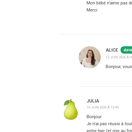
Mon bébé n’aime pas du t
Merci
ALICE
diét
12 JUIN 2026 À 0
Bonjour, vou
JULIA
10 JUIN 2026 À 13:45
Bonjour
Je n’ai pas réussi à to
entre hier (et mis au fr