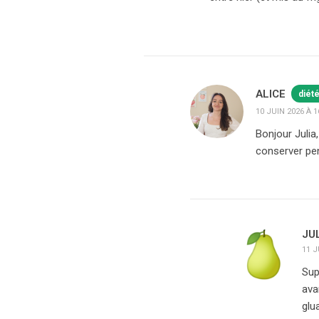
ALICE
diét
10 JUIN 2026 À 1
Bonjour Julia
conserver pen
JU
11 J
Sup
ava
glu