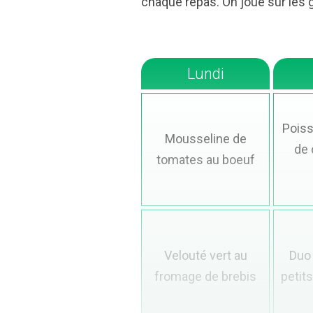
chaque repas. On joue sur les 
Lundi
Poiss
Mousseline de
de 
tomates au boeuf
Velouté vert au
Duo
fromage de brebis
petits