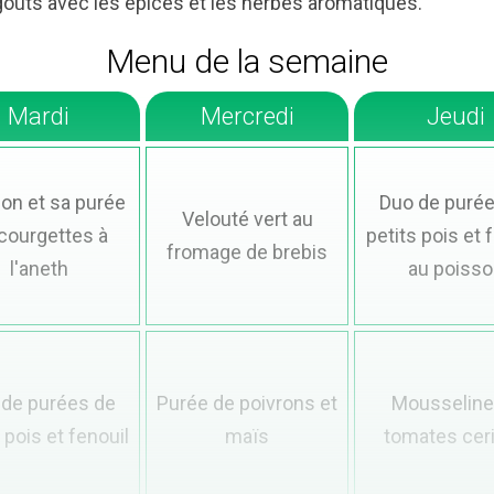
goûts avec les épices et les herbes aromatiques.
Menu de la semaine
Mardi
Mercredi
Jeudi
on et sa purée
Duo de purée
Velouté vert au
courgettes à
petits pois et 
fromage de brebis
l'aneth
au poisso
 de purées de
Purée de poivrons et
Mousseline
 pois et fenouil
maïs
tomates cer