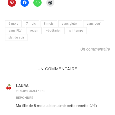
6 mois
7 mois
8 mois
sans gluten
sans oeuf
sans PLV
vegan
végétarien
printemps
plat du soir
Un commentaire
UN COMMENTAIRE
LAURA
26 MARS 2023 À 19:36
RÉPONDRE
Ma fille de 8 mois a bien aimé cette recette 🙂👍