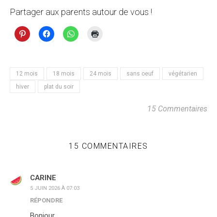
Partager aux parents autour de vous !
12 mois
18 mois
24 mois
sans oeuf
végétarien
hiver
plat du soir
15 Commentaires
15 COMMENTAIRES
CARINE
5 JUIN 2026 À 07:03
RÉPONDRE
Bonjour,