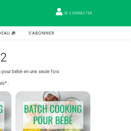
SE CONNECTER
EAU 🎁
S’ABONNER
#2
n pour bébé en une seule fois.
és* :