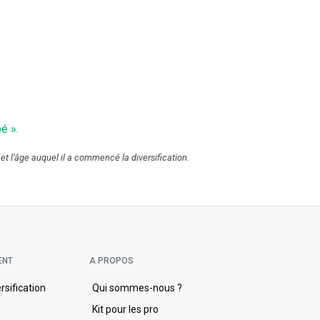
é ».
 et l’âge auquel il a commencé la diversification.
ENT
A PROPOS
ersification
Qui sommes-nous ?
s
Kit pour les pro