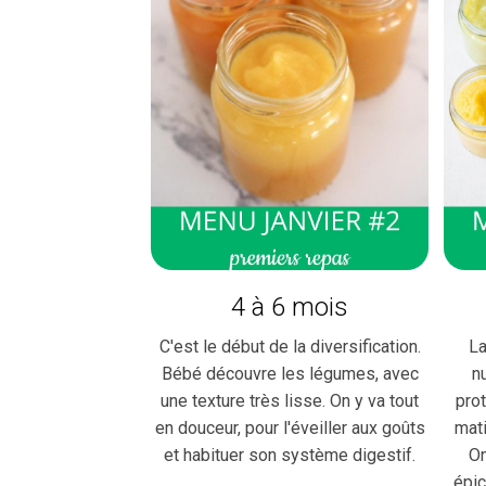
4 à 6 mois
C'est le début de la diversification.
La
Bébé découvre les légumes, avec
n
une texture très lisse. On y va tout
pro
en douceur, pour l'éveiller aux goûts
mat
et habituer son système digestif.
On
épic