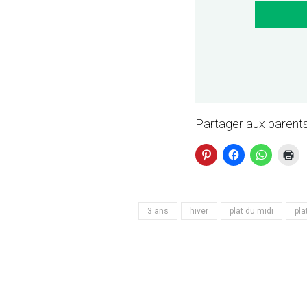
Partager aux parents
3 ans
hiver
plat du midi
pla