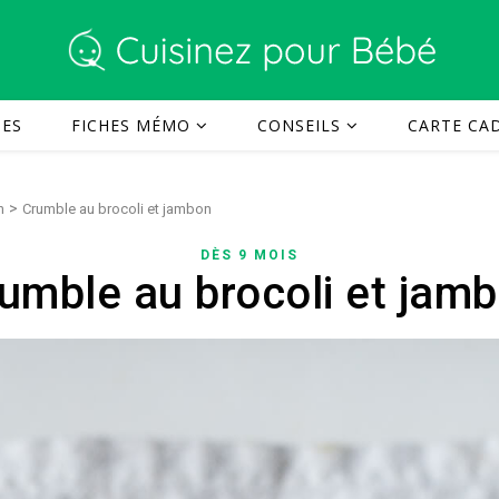
TES
FICHES MÉMO
CONSEILS
CARTE CAD
>
n
Crumble au brocoli et jambon
DÈS 9 MOIS
umble au brocoli et jam