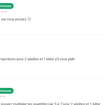
éticienne
 17:01
, oui vous pouvez 🙂
oportions pour 2 adultes et 1 bébé s’il vous plaît
éticienne
4:14
 pouvez multiplier les quantités par 5 à 7 pour 2 adultes et 1 bébé.