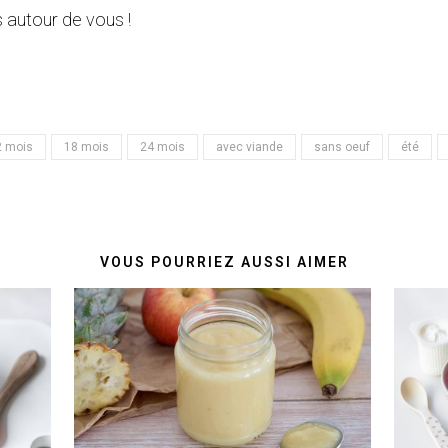
 autour de vous !
2 mois
18 mois
24 mois
avec viande
sans oeuf
été
VOUS POURRIEZ AUSSI AIMER