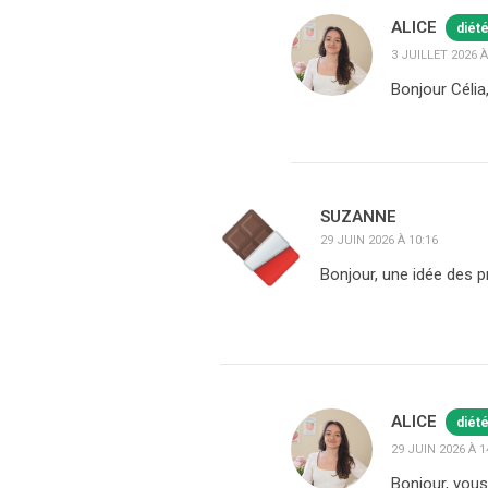
ALICE
diét
3 JUILLET 2026 À
Bonjour Célia
SUZANNE
29 JUIN 2026 À 10:16
Bonjour, une idée des pr
ALICE
diét
29 JUIN 2026 À 1
Bonjour, vous