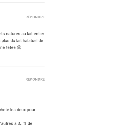
RÉPONDRE
ts natures au lait entier
plus du lait habituel de
une tétée 🤗
RÉPONDRE
acheté les deux pour
 d’autres à 3,…% de