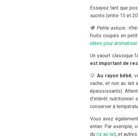
Essayez tant que poss
sucrés (entre 15 et 20
🍓 Petite astuce :
n’hé
fruits coupés en petit
idées pour aromatiser
Un yaourt classique f
est important de resp
💡
Au rayon bébé
, 
vache, et non au lait 
épaississants). Attent
d’intérêt nutritionne
conserver à températu
Vous avez également 
entier. Par exemple, 
du
riz au lait
, et autres