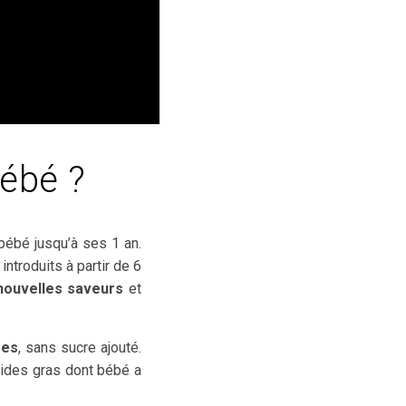
bébé ?
bébé jusqu’à ses 1 an.
ntroduits à partir de 6
nouvelles saveurs
et
res
, sans sucre ajouté.
acides gras dont bébé a