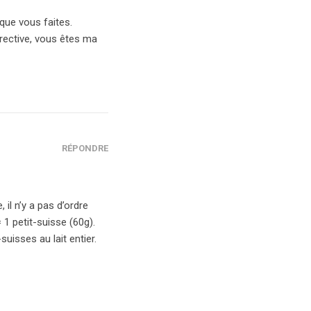
 que vous faites.
irective, vous êtes ma
RÉPONDRE
il n’y a pas d’ordre
 1 petit-suisse (60g).
isses au lait entier.