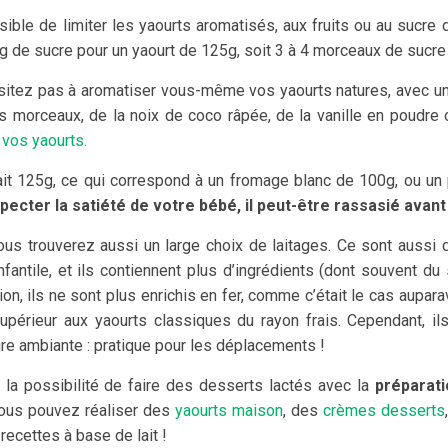
ible de limiter les yaourts aromatisés, aux fruits ou au sucre d
g de sucre pour un yaourt de 125g, soit 3 à 4 morceaux de sucre 
sitez pas à aromatiser vous-même vos yaourts natures, avec u
s morceaux, de la noix de coco râpée, de la vanille en poudre o
 vos yaourts.
ait 125g, ce qui correspond à un fromage blanc de 100g, ou un
ecter la satiété de votre bébé, il peut-être rassasié avant l
vous trouverez aussi un large choix de laitages. Ce sont aussi d
infantile, et ils contiennent plus d’ingrédients (dont souvent d
ion, ils ne sont plus enrichis en fer, comme c’était le cas auparav
l supérieur aux yaourts classiques du rayon frais. Cependant, il
re ambiante : pratique pour les déplacements !
la possibilité de faire des desserts lactés avec la
préparati
vous pouvez réaliser des
yaourts maison
, des
crèmes desserts
 recettes à base de lait !