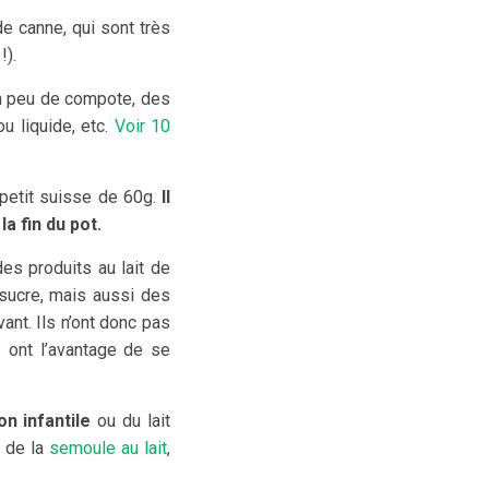
e canne, qui sont très
!).
n peu de compote, des
u liquide, etc.
Voir 10
 petit suisse de 60g.
Il
a fin du pot.
es produits au lait de
u sucre, mais aussi des
ant. Ils n’ont donc pas
s ont l’avantage de se
on infantile
ou du lait
, de la
semoule au lait
,