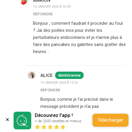
MARION
13 JANVIER 2025 À 10:39
RÉPONDRE
Bonjour , comment faudrait il procéder au four
? Jai des poêles inox pour éviter les
perturbateurs endocriniens et je n’arrive plus à
faire des pancakes ou galettes sans gratter des
heures ..
ALICE
diététicienne
13 JANVIER 2025 À 12:32
RÉPONDRE
Bonjour, comme je l'ai précisé dans le
message précédent je n'ai pas
personnellement testé la cuisson au four. À
Découvrez l'app !
Télécharger
mon avis il suffit de déposer des petits tas
+ de 2500 recettes et menus
sur une plaque recouverte de papier