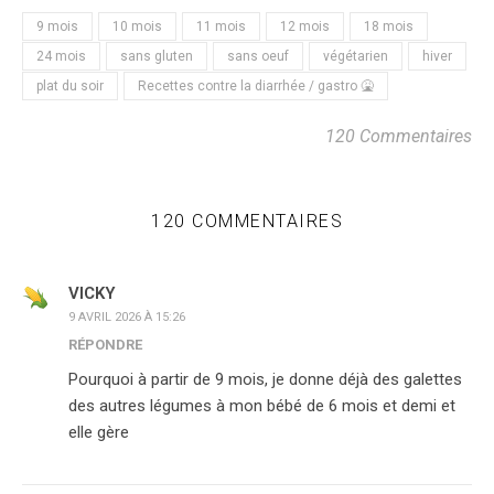
9 mois
10 mois
11 mois
12 mois
18 mois
24 mois
sans gluten
sans oeuf
végétarien
hiver
plat du soir
Recettes contre la diarrhée / gastro 🤮
120 Commentaires
120 COMMENTAIRES
VICKY
9 AVRIL 2026 À 15:26
RÉPONDRE
Pourquoi à partir de 9 mois, je donne déjà des galettes
des autres légumes à mon bébé de 6 mois et demi et
elle gère