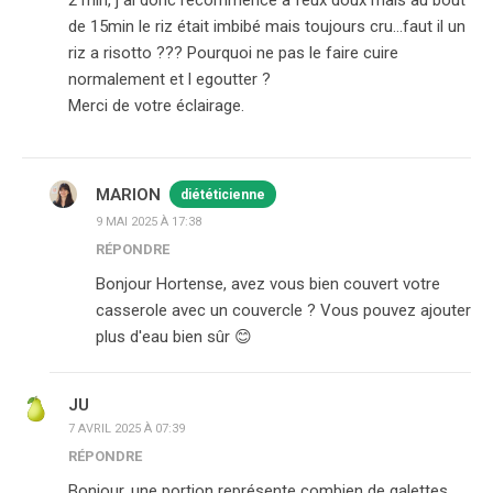
2 min, j ai donc recommence à feux doux mais au bout
de 15min le riz était imbibé mais toujours cru…faut il un
riz a risotto ??? Pourquoi ne pas le faire cuire
normalement et l egoutter ?
Merci de votre éclairage.
MARION
diététicienne
9 MAI 2025 À 17:38
RÉPONDRE
Bonjour Hortense, avez vous bien couvert votre
casserole avec un couvercle ? Vous pouvez ajouter
plus d'eau bien sûr 😊
JU
7 AVRIL 2025 À 07:39
RÉPONDRE
Bonjour, une portion représente combien de galettes