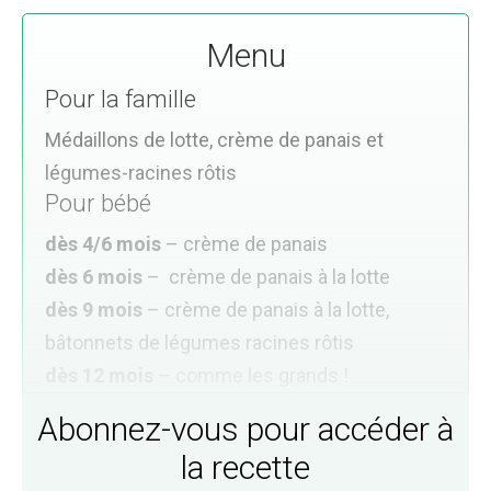
Menu
Pour la famille
Médaillons de lotte, crème de panais et
légumes-racines rôtis
Pour bébé
dès 4/6 mois
– crème de panais
dès 6 mois
– crème de panais à la lotte
dès 9 mois
– crème de panais à la lotte,
bâtonnets de légumes racines rôtis
dès 12 mois
– comme les grands !
Abonnez-vous pour accéder à
la recette