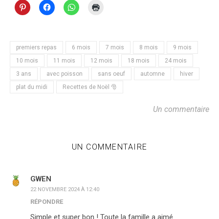
premiers repas
6 mois
7 mois
8 mois
9 mois
10 mois
11 mois
12 mois
18 mois
24 mois
3 ans
avec poisson
sans oeuf
automne
hiver
plat du midi
Recettes de Noël 🎅
Un commentaire
UN COMMENTAIRE
GWEN
22 NOVEMBRE 2024 À 12:40
RÉPONDRE
Simple et super bon ! Toute la famille a aimé.