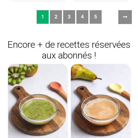
1
2
3
4
5
Encore + de recettes réservées
aux abonnés !