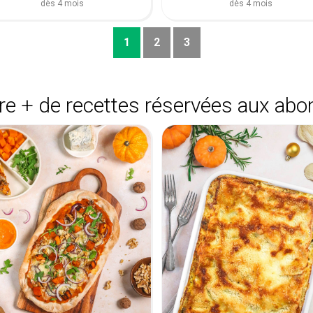
dès 4 mois
dès 4 mois
1
2
3
e + de recettes réservées aux abo