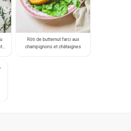
u
Rôti de butternut farci aux
et
champignons et châtaignes
r