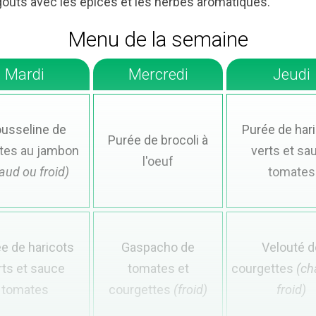
goûts avec les épices et les herbes aromatiques.
Menu de la semaine
Mardi
Mercredi
Jeudi
usseline de
Purée de har
Purée de brocoli à
tes au jambon
verts et sa
l'oeuf
aud ou froid)
tomates​
e de haricots
Gaspacho de
Velouté d
rts et sauce
tomates et
courgettes
(ch
tomates​
courgettes
(froid)
froid)