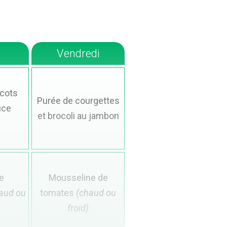
Vendredi
icots
Purée de courgettes
uce
et brocoli au jambon
e
Mousseline de
aud ou
tomates
(chaud ou
froid)