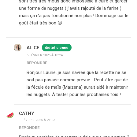
sont très très mous donc impossible à cuire et garder
une forme de nuggets ( j’avais rajouté de la farine )
mais ça n’a pas fonctionné non plus ! Dommage car le
goût était très bon 😕
ALICE
diététicienne
5 FÉVRIER 2025 À 18:24
RÉPONDRE
Bonjour Laurie, je suis navrée que la recette ne se
soit pas passée comme prévue… Peut-être que de
la fécule de maïs (Maïzena) aurait aidé à maintenir
les nuggets. À tester pour les prochaines fois !
CATHY
1 FÉVRIER 2025 À 21:03
RÉPONDRE