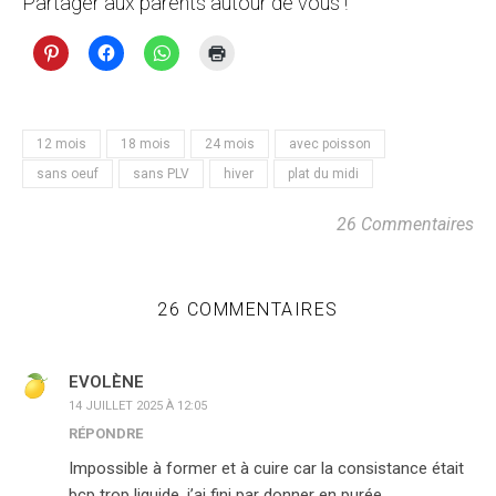
Partager aux parents autour de vous !
12 mois
18 mois
24 mois
avec poisson
sans oeuf
sans PLV
hiver
plat du midi
26 Commentaires
26 COMMENTAIRES
EVOLÈNE
14 JUILLET 2025 À 12:05
RÉPONDRE
Impossible à former et à cuire car la consistance était
bcp trop liquide, j’ai fini par donner en purée.