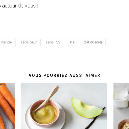
 autour de vous !
 viande
sans oeuf
sans PLV
été
plat du midi
VOUS POURRIEZ AUSSI AIMER