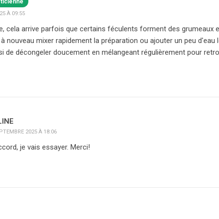
éticienne
5 À 09:55
e, cela arrive parfois que certains féculents forment des grumeaux e
 nouveau mixer rapidement la préparation ou ajouter un peu d'eau 
si de décongeler doucement en mélangeant régulièrement pour retrou
LINE
PTEMBRE 2025 À 18:06
ccord, je vais essayer. Merci!