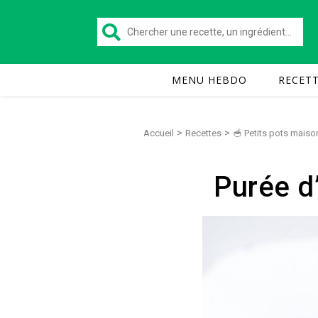
MENU HEBDO
RECET
>
>
Accueil
Recettes
🥣 Petits pots maiso
Purée d