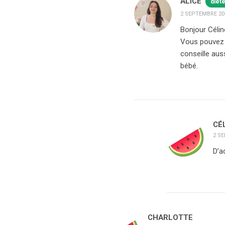
ALICE
diét
2 SEPTEMBRE 202
Bonjour Célin
Vous pouvez à
conseille aus
bébé.
CÉ
2 SE
D’a
CHARLOTTE