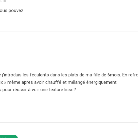
4:15
vous pouvez.
 j’introduis les féculents dans les plats de ma fille de 6mois. En refro
ux » même après avoir chauffé et mélangé énergiquement.
pour réussir à voir une texture lisse?