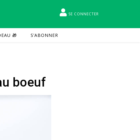
SE CONNECTER
EAU 🎁
S’ABONNER
au boeuf