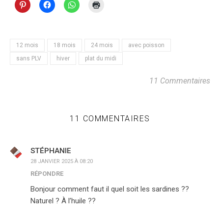
12 mois
18 mois
24 mois
avec poisson
sans PLV
hiver
plat du midi
11 Commentaires
11 COMMENTAIRES
STÉPHANIE
28 JANVIER 2025 À 08:20
RÉPONDRE
Bonjour comment faut il quel soit les sardines ??
Naturel ? À l’huile ??