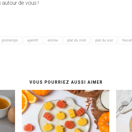
 autour de vous !
printemps
apéritif
entrée
plat du midi
plat du soir
Recet
VOUS POURRIEZ AUSSI AIMER