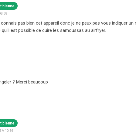
éticienne
08:58
e connais pas bien cet appareil donc je ne peux pas vous indiquer u
 qu’il est possible de cuire les samoussas au airfryer.
ngeler ? Merci beaucoup
éticienne
 À 10:36