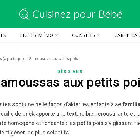
TES
FICHES MÉMO
CONSEILS
CARTE CAD
>
s (à partager)
Samoussas aux petits pois
DÈS 3 ANS
amoussas aux petits po
antes sont une belle façon d’aider les enfants à se
familia
la feuille de brick apporte une texture bien croustillante et 
 reste homogène et fondante : les petits pois s’y glissent f
ent gêner les plus sélectifs.