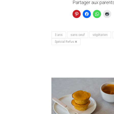
Partager aux parents
3 ans
sans oeuf
végétarien
Spécial Refus ❌