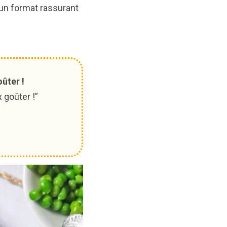
un format rassurant
ûter !
 goûter !”