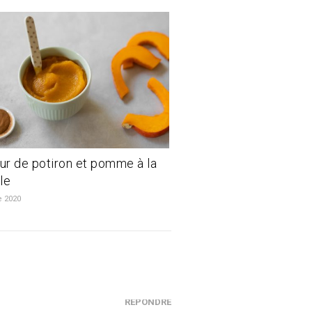
r de potiron et pomme à la
le
e 2020
RÉPONDRE