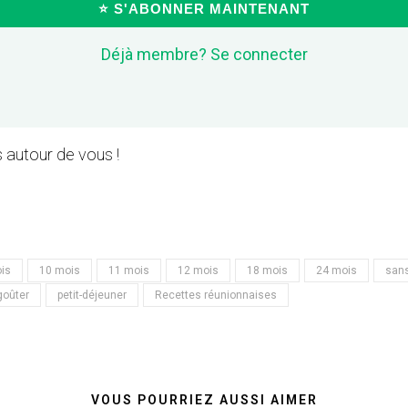
⭐ S'ABONNER MAINTENANT
Déjà membre? Se connecter
 autour de vous !
is
10 mois
11 mois
12 mois
18 mois
24 mois
sans
goûter
petit-déjeuner
Recettes réunionnaises
VOUS POURRIEZ AUSSI AIMER