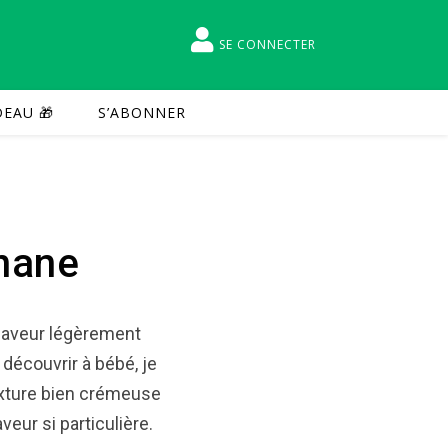
SE CONNECTER
EAU 🎁
S’ABONNER
nane
a saveur légèrement
e découvrir à bébé, je
exture bien crémeuse
eur si particulière.