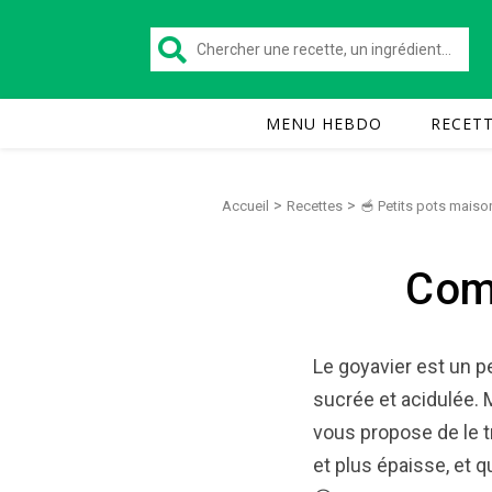
MENU HEBDO
RECET
>
>
Accueil
Recettes
🥣 Petits pots maiso
Com
Le goyavier est un pe
sucrée et acidulée. Ma
vous propose de le 
et plus épaisse, et q