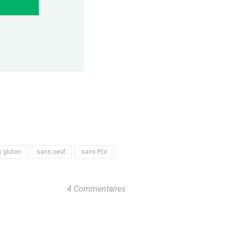
 gluten
sans oeuf
sans PLV
4 Commentaires