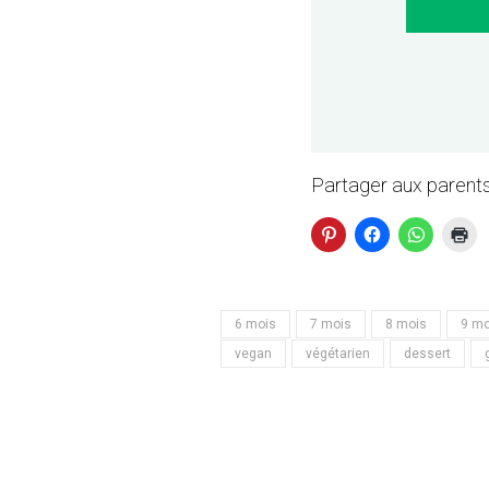
Partager aux parents
6 mois
7 mois
8 mois
9 mo
vegan
végétarien
dessert