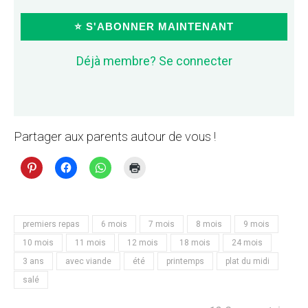
⭐ S'ABONNER MAINTENANT
Déjà membre? Se connecter
Partager aux parents autour de vous !
premiers repas
6 mois
7 mois
8 mois
9 mois
10 mois
11 mois
12 mois
18 mois
24 mois
3 ans
avec viande
été
printemps
plat du midi
salé