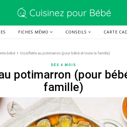
TES
FICHES MÉMO
CONSEILS
CARTE CAD
>
rents-bébé
Croziflette au potimarron (pour bébé et toute la famille)
DÈS 4 MOIS
 au potimarron (pour bébé
famille)