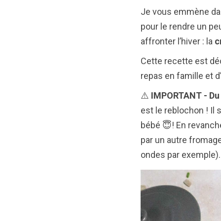
Je vous emmène dans 
pour le rendre un pe
affronter l’hiver : la
c
Cette recette est déc
repas en famille et d
⚠️
IMPORTANT - Du re
est le reblochon ! Il 
bébé 😇! En revanche
par un autre fromage
ondes par exemple).