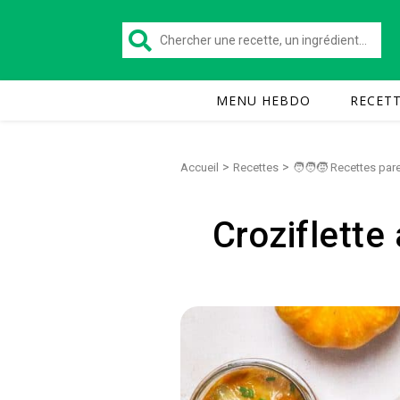
MENU HEBDO
RECET
>
>
Accueil
Recettes
🧑‍🧑‍🧒 Recettes pa
Croziflette