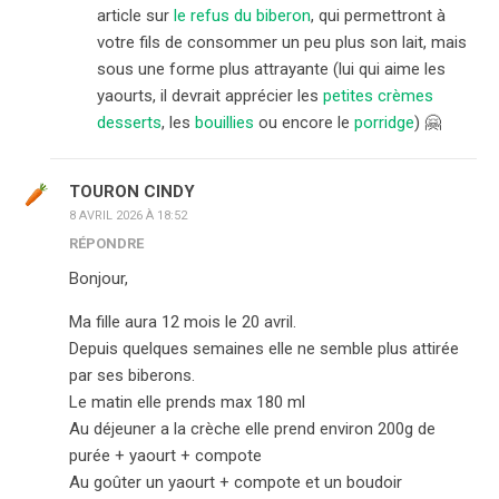
article sur
le refus du biberon
, qui permettront à
votre fils de consommer un peu plus son lait, mais
sous une forme plus attrayante (lui qui aime les
yaourts, il devrait apprécier les
petites crèmes
desserts
, les
bouillies
ou encore le
porridge
) 🤗
TOURON CINDY
8 AVRIL 2026 À 18:52
RÉPONDRE
Bonjour,
Ma fille aura 12 mois le 20 avril.
Depuis quelques semaines elle ne semble plus attirée
par ses biberons.
Le matin elle prends max 180 ml
Au déjeuner a la crèche elle prend environ 200g de
purée + yaourt + compote
Au goûter un yaourt + compote et un boudoir