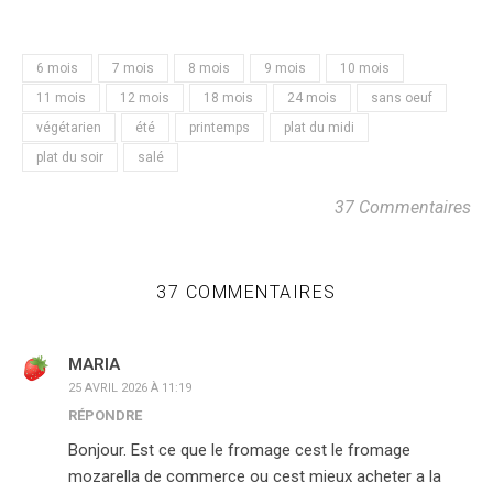
6 mois
7 mois
8 mois
9 mois
10 mois
11 mois
12 mois
18 mois
24 mois
sans oeuf
végétarien
été
printemps
plat du midi
plat du soir
salé
37 Commentaires
37 COMMENTAIRES
MARIA
25 AVRIL 2026 À 11:19
RÉPONDRE
Bonjour. Est ce que le fromage cest le fromage
mozarella de commerce ou cest mieux acheter a la