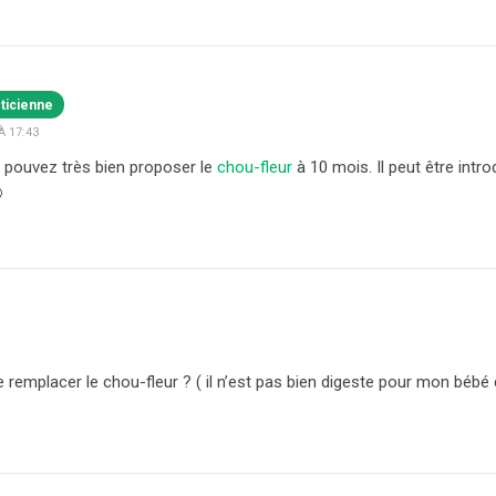
éticienne
À 17:43
 pouvez très bien proposer le
chou-fleur
à 10 mois. Il peut être intro

je remplacer le chou-fleur ? ( il n’est pas bien digeste pour mon bébé