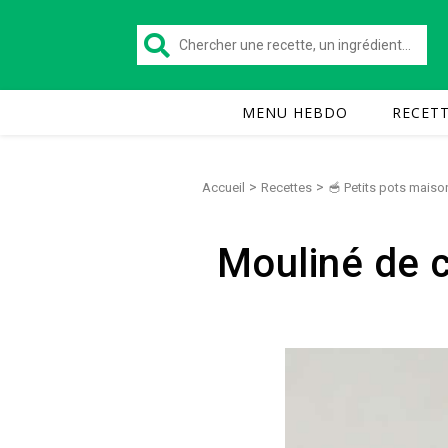
MENU HEBDO
RECET
>
>
Accueil
Recettes
🥣 Petits pots maiso
Mouliné de c