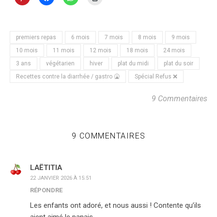
premiers repas
6 mois
7 mois
8 mois
9 mois
10 mois
11 mois
12 mois
18 mois
24 mois
3 ans
végétarien
hiver
plat du midi
plat du soir
Recettes contre la diarrhée / gastro 🤮
Spécial Refus ❌
9 Commentaires
9 COMMENTAIRES
LAËTITIA
22 JANVIER 2026 À 15:51
RÉPONDRE
Les enfants ont adoré, et nous aussi ! Contente qu’ils