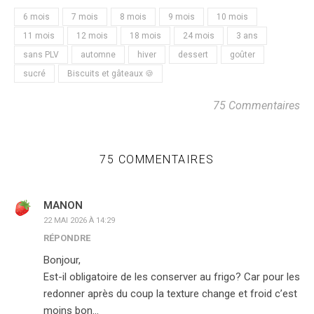
6 mois
7 mois
8 mois
9 mois
10 mois
11 mois
12 mois
18 mois
24 mois
3 ans
sans PLV
automne
hiver
dessert
goûter
sucré
Biscuits et gâteaux 🍪
75 Commentaires
75 COMMENTAIRES
MANON
22 MAI 2026 À 14:29
RÉPONDRE
Bonjour,
Est-il obligatoire de les conserver au frigo? Car pour les
redonner après du coup la texture change et froid c’est
moins bon…