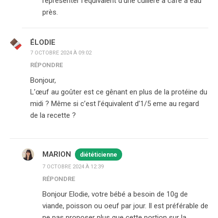
représenter l'équivalent d'une cuillère à café à eau
près.
ÉLODIE
7 OCTOBRE 2024 À 09:02
RÉPONDRE
Bonjour,
L’œuf au goûter est ce gênant en plus de la protéine du
midi ? Même si c’est l’équivalent d’1/5 eme au regard
de la recette ?
MARION
diététicienne
7 OCTOBRE 2024 À 12:39
RÉPONDRE
Bonjour Elodie, votre bébé a besoin de 10g de
viande, poisson ou oeuf par jour. Il est préférable de
ne pas proposer plus que cette portion sur la