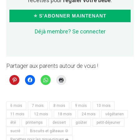
recettes pour
régaler votre bébé
.
⭐ S'ABONNER MAINTENANT
Déjà membre? Se connecter
Partager aux parents autour de vous !
6 mois
7 mois
8 mois
9 mois
10 mois
11 mois
12 mois
18 mois
24 mois
végétarien
été
printemps
dessert
goûter
petit-déjeuner
sucré
Biscuits et gâteaux 🍪
Recettes pour les pique-niques 🥪