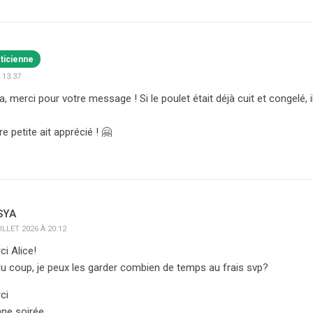
éticienne
 13:37
, merci pour votre message ! Si le poulet était déjà cuit et congelé, i
e petite ait apprécié ! 🤗
SYA
ILLET 2026 À 20:12
ci Alice!
du coup, je peux les garder combien de temps au frais svp?
ci
ne soirée