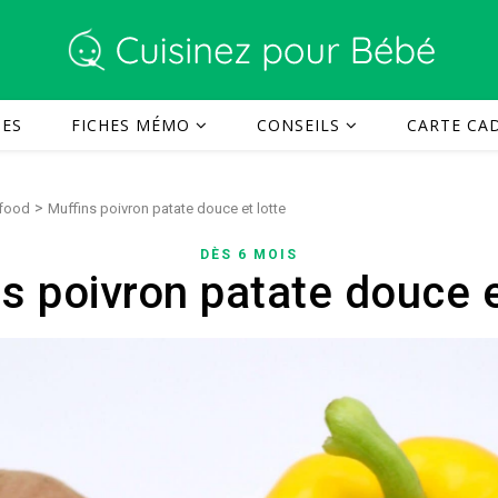
TES
FICHES MÉMO
CONSEILS
CARTE CAD
>
 food
Muffins poivron patate douce et lotte
DÈS 6 MOIS
s poivron patate douce e