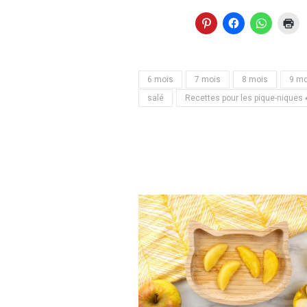
6 mois
7 mois
8 mois
9 mo
salé
Recettes pour les pique-niques 