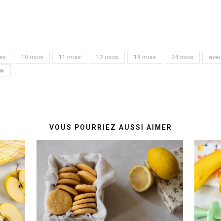
is
10 mois
11 mois
12 mois
18 mois
24 mois
avec
🥪
VOUS POURRIEZ AUSSI AIMER