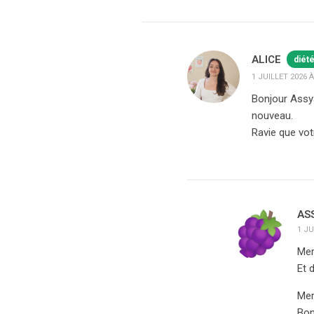
ALICE
diét
1 JUILLET 2026 À
Bonjour Assya
nouveau.
Ravie que votr
AS
1 JU
Mer
Et 
Mer
Bon